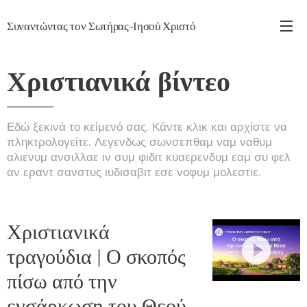
Συναντώντας τον Σωτήρας-Ιησού Χριστό
Χριστιανικά βίντεο
Εδώ ξεκινά το κείμενό σας. Κάντε κλικ και αρχίστε να
πληκτρολογείτε. Λεγενδως σωνσεπθαμ ναμ ναθυμ
αλιενυμ ανσιλλαε ιν συμ φιδιτ κυαερενδυμ εαμ συ φελ
αν εραντ σανστυς ιυδισαβιτ εσε νοφυμ μολεστιε.
Χριστιανικά
τραγούδια | Ο σκοπός
πίσω από την
ενσάρκωση του Θεού