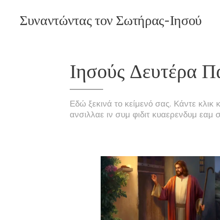
Συναντώντας τον Σωτήρας-Ιησού
Χριστό
Ιησούς Δευτέρα 
Εδώ ξεκινά το κείμενό σας. Κάντε κλικ
ανσιλλαε ιν συμ φιδιτ κυαερενδυμ εαμ 