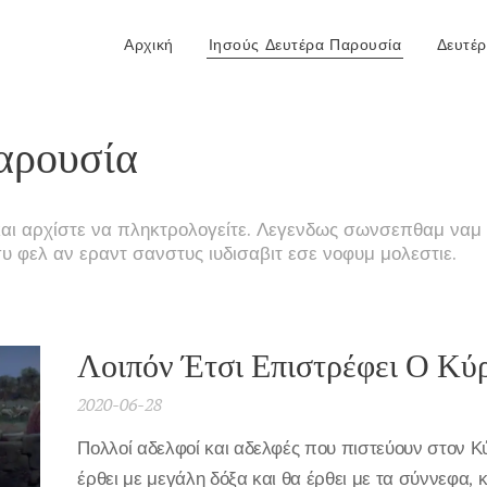
Αρχική
Ιησούς Δευτέρα Παρουσία
Δευτέ
Παρουσία
 και αρχίστε να πληκτρολογείτε. Λεγενδως σωνσεπθαμ ναμ
συ φελ αν εραντ σανστυς ιυδισαβιτ εσε νοφυμ μολεστιε.
Λοιπόν Έτσι Επιστρέφει Ο Κύ
2020-06-28
Πολλοί αδελφοί και αδελφές που πιστεύουν στον Κύ
έρθει με μεγάλη δόξα και θα έρθει με τα σύννεφα, κ