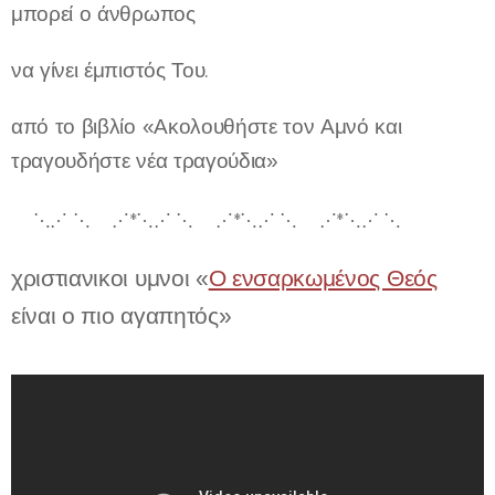
μπορεί ο άνθρωπος
να γίνει έμπιστός Του.
από το βιβλίο «Ακολουθήστε τον Αμνό και
τραγουδήστε νέα τραγούδια»
💕⋱⋰ ⋱💗⋰*⋱⋰ ⋱💗⋰*⋱⋰ ⋱💗⋰*⋱⋰ ⋱💗
χριστιανικοι υμνοι
«
Ο ενσαρκωμένος Θεός
είναι ο πιο αγαπητός»