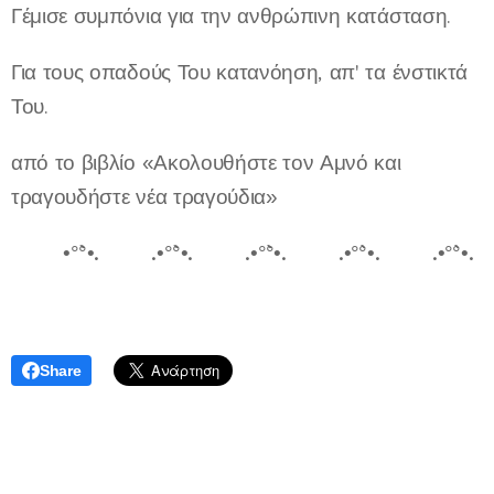
Γέμισε συμπόνια για την ανθρώπινη κατάσταση.
Για τους οπαδούς Του κατανόηση, απ' τα ένστικτά
Του.
από το βιβλίο «Ακολουθήστε τον Αμνό και
τραγουδήστε νέα τραγούδια»
💞💞•°``°•.💞💞.•°``°•.💞💞.•°``°•.💞💞.•°``°•.💞💞.•°``°•.
💞💞
Share