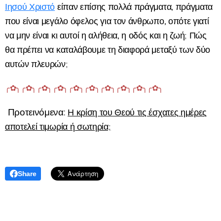
Ιησού Χριστό
είπαν επίσης πολλά πράγματα, πράγματα
που είναι μεγάλο όφελος για τον άνθρωπο, οπότε γιατί
να μην είναι κι αυτοί η αλήθεια, η οδός και η ζωή; Πώς
θα πρέπει να καταλάβουμε τη διαφορά μεταξύ των δύο
αυτών πλευρών;
╭✿╮╭✿╮╭✿╮╭✿╮╭✿╮╭✿╮╭✿╮╭✿╮╭✿╮╭✿╮
Προτεινόμενα:
Η κρίση του Θεού τις έσχατες ημέρες
αποτελεί τιμωρία ή σωτηρία;
Share